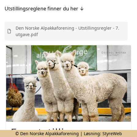
Utstillingsreglene finner du her ↓
Den Norske Alpakkaforening - Utstillingsregler - 7.
utgave.pdf
Før utstillingen
© Den Norske Alpakkaforening | Løsning:
StyreWeb